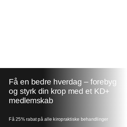
30 minutes yoga flow
Expert - 30 minutes
Få en bedre hverdag – forebyg
og styrk din krop med et KD+
medlemskab
Få 25% rabat på alle kiropraktiske behandlinger